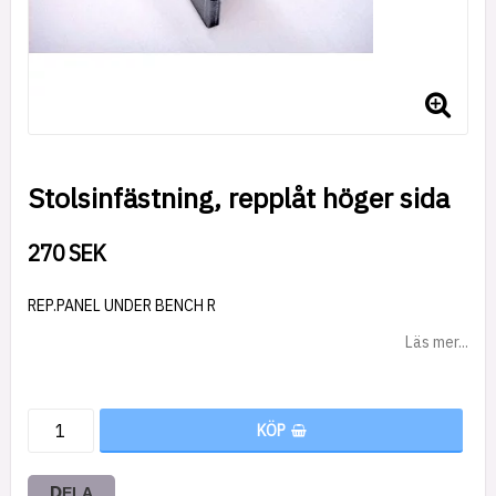
Stolsinfästning, repplåt höger sida
270 SEK
REP.PANEL UNDER BENCH R
Läs mer...
KÖP
DELA