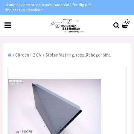
Skandinaviens största marknadsplats för dig och
din Franska klassiker!
0
Citroen
2 CV
Stolsinfästning, repplåt höger sida