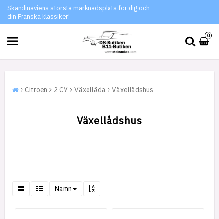
Skandinaviens största marknadsplats för dig och
din Franska klassiker!
0
Citroen
2 CV
Växellåda
Växellådshus
Växellådshus
Namn