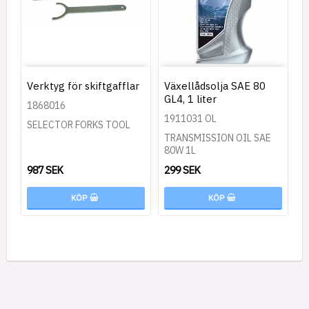
Verktyg för skiftgafflar
Växellådsolja SAE 80
GL4, 1 liter
1868016
1911031 OL
SELECTOR FORKS TOOL
TRANSMISSION OIL SAE
80W 1L
987 SEK
299 SEK
KÖP
KÖP