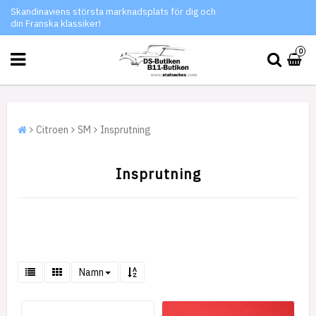
Skandinaviens största marknadsplats för dig och
din Franska klassiker!
0
Citroen
SM
Insprutning
Insprutning
Namn