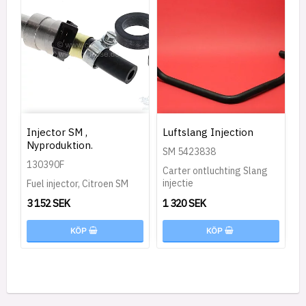
Injector SM ,
Luftslang Injection
Nyproduktion.
SM 5423838
130390F
Carter ontluchting Slang
injectie
Fuel injector, Citroen SM
3 152 SEK
1 320 SEK
KÖP
KÖP