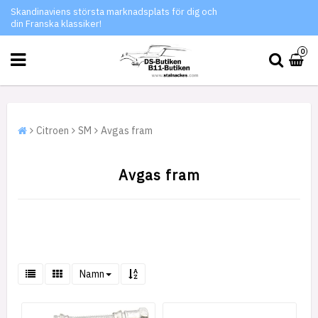
Skandinaviens största marknadsplats för dig och
din Franska klassiker!
0
Citroen
SM
Avgas fram
Avgas fram
Namn