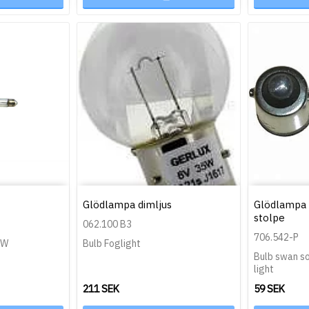
Glödlampa dimljus
Glödlampa 
stolpe
062.100 B3
706.542-P
3W
Bulb Foglight
Bulb swan so
light
211 SEK
59 SEK