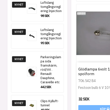
Luftslang
NYHET
tomgångsregl
ering Injection
98 SEK
Luftslang
NYHET
tomgångsregl
ering Injection
95 SEK
Parkeringslam
NYHET
pa sida
framskärm,
Glödlampa 6volt 1
röd/Vit .
spolform
Renault
Dauphine,
706.542 B4
Caravelle etc
442 SEK
Festoon bulb 6 V 10 
32 SEK
Clips Kylluft-
NYHET
tunnel
KÖP