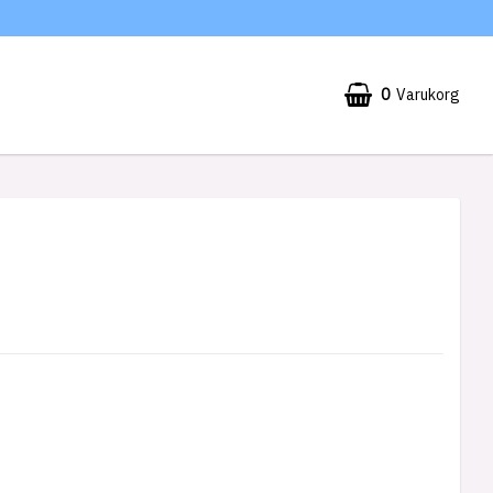
0
Varukorg
Din varukorg är tom