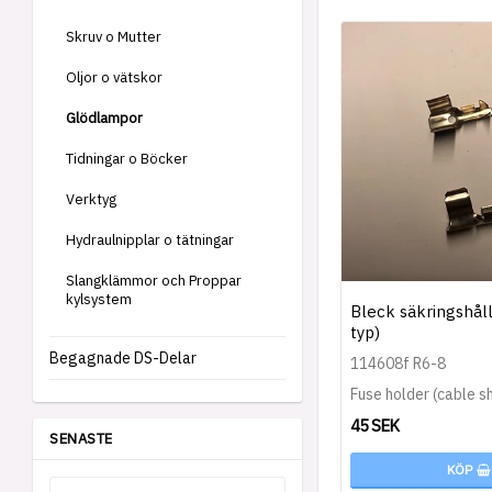
Skruv o Mutter
Oljor o vätskor
Glödlampor
Tidningar o Böcker
Verktyg
Hydraulnipplar o tätningar
Slangklämmor och Proppar
kylsystem
Bleck säkringshåll
typ)
Begagnade DS-Delar
114608f R6-8
Fuse holder (cable s
45 SEK
SENASTE
KÖP