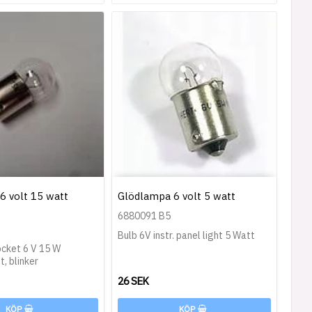
6 volt 15 watt
Glödlampa 6 volt 5 watt
6880091 B5
Bulb 6V instr. panel light 5 Watt
ocket 6 V 15 W
t, blinker
26 SEK
KÖP
KÖP