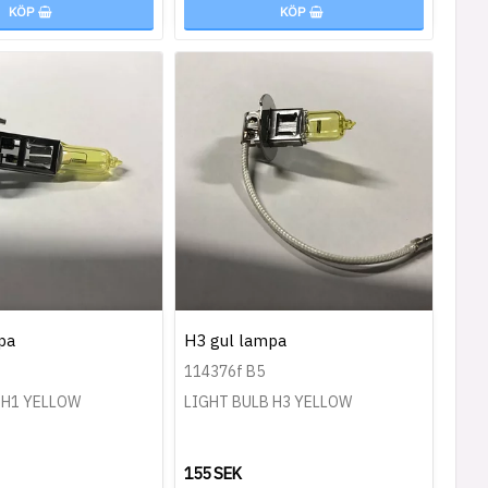
KÖP
KÖP
pa
H3 gul lampa
114376f B5
 H1 YELLOW
LIGHT BULB H3 YELLOW
155 SEK