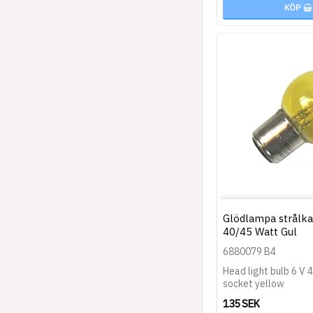
KÖP
Glödlampa strålkas
40/45 Watt Gul
6880079 B4
Head light bulb 6 V 
socket yellow
135 SEK