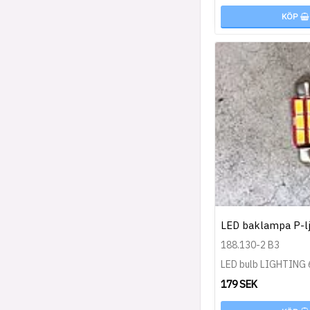
KÖP
LED baklampa P-lj
188.130-2 B3
LED bulb LIGHTING 
179 SEK