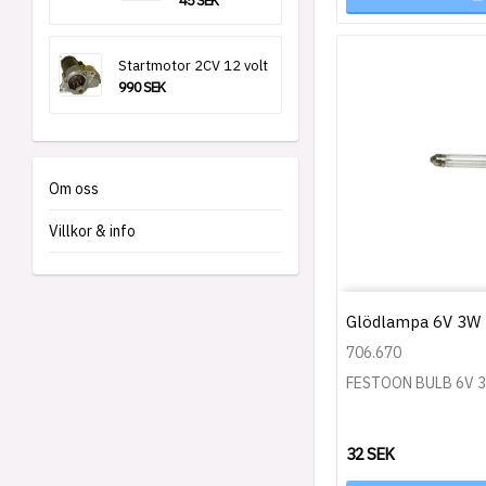
45 SEK
Startmotor 2CV 12 volt
990 SEK
Om oss
Villkor & info
Glödlampa 6V 3W
706.670
FESTOON BULB 6V 
32 SEK