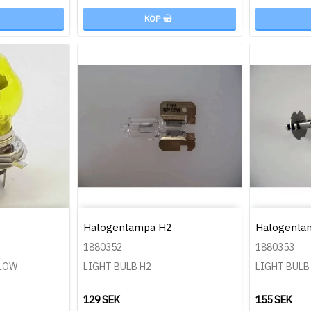
KÖP
Halogenlampa H2
Halogenla
1880352
1880353
LLOW
LIGHT BULB H2
LIGHT BULB
129 SEK
155 SEK