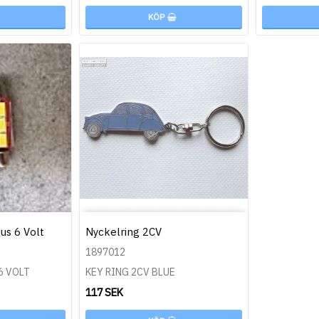
KÖP
us 6 Volt
Nyckelring 2CV
1897012
6 VOLT
KEY RING 2CV BLUE
117 SEK