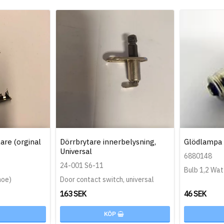
are (orginal
Dörrbrytare innerbelysning,
Glödlampa 
Universal
6880148
24-001 S6-11
Bulb 1,2 Wat
hoe)
Door contact switch, universal
163 SEK
46 SEK
KÖP