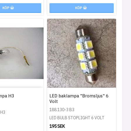
KÖP
KÖP
mpa H3
LED baklampa "Bromsljus" 6
Volt
188.130-3 B3
 H3
LED BULB STOPLIGHT 6 VOLT
195 SEK