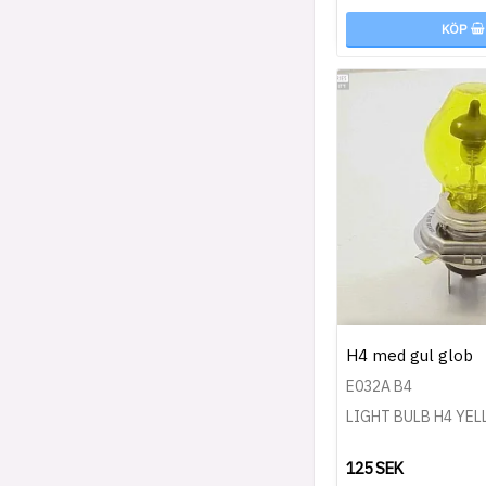
KÖP
H4 med gul glob
E032A B4
LIGHT BULB H4 YE
125 SEK