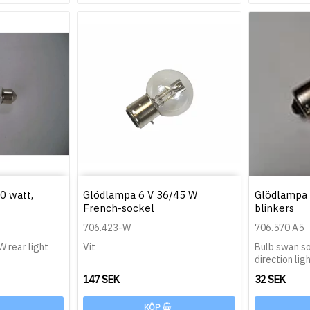
0 watt,
Glödlampa 6 V 36/45 W
Glödlampa 
French-sockel
blinkers
706.423-W
706.570 A5
W rear light
Vit
Bulb swan s
direction ligh
147 SEK
32 SEK
KÖP