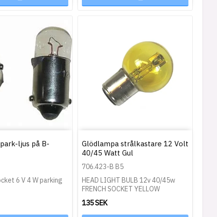
park-ljus på B-
Glödlampa strålkastare 12 Volt
40/45 Watt Gul
706.423-B B5
cket 6 V 4 W parking
HEAD LIGHT BULB 12v 40/45w
FRENCH SOCKET YELLOW
135 SEK