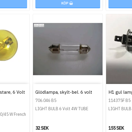
KÖP
tare, 6 Volt
Glödlampa, skylt-bel. 6 volt
H1 gul lam
706.046 B5
114375F B5
LIGHT BULB 6 Volt 4W TUBE
LIGHT BULB
40/45 W French
32 SEK
155 SEK