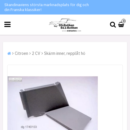
Skandinaviens största marknadsplats för dig och
din Franska klassiker!
0
Citroen
2 CV
Skärm inner, repplåt hö