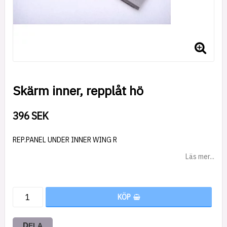
Skärm inner, repplåt hö
396 SEK
REP.PANEL UNDER INNER WING R
Läs mer...
KÖP
DELA