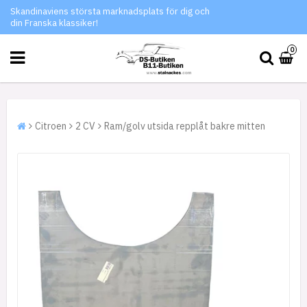
Skandinaviens största marknadsplats för dig och
din Franska klassiker!
0
Citroen
2 CV
Ram/golv utsida repplåt bakre mitten