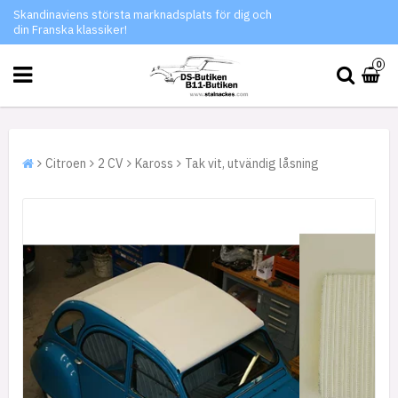
Skandinaviens största marknadsplats för dig och
din Franska klassiker!
0
Citroen
2 CV
Kaross
Tak vit, utvändig låsning