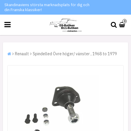
Skandinaviens största marknadsplats för dig och
din Franska klassiker!
0
Renault
Spindelled Övre höger/ vänster , 1968 to 1979