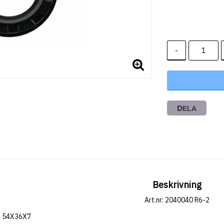
-
DELA
Beskrivning
Art.nr: 2040040 R6-2
54X36X7