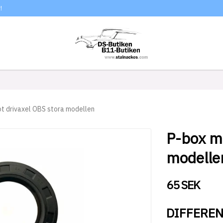
!
t drivaxel OBS stora modellen
P-box mo
modelle
65 SEK
DIFFEREN