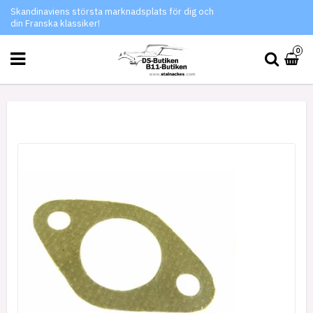
Skandinaviens största marknadsplats för dig och
din Franska klassiker!
0