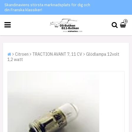
Skandinaviens största marknadsplats för dig och
din Franska klassiker!
0
Citroen
TRACTION AVANT 7, 11 CV
Glödlampa 12volt
1,2 watt