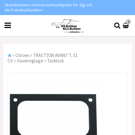
Skandinaviens största marknadsplats för dig och
din Franska klassiker!
0
Citroen
TRACTION AVANT 7, 11
CV
Växelreglage
Täcklock