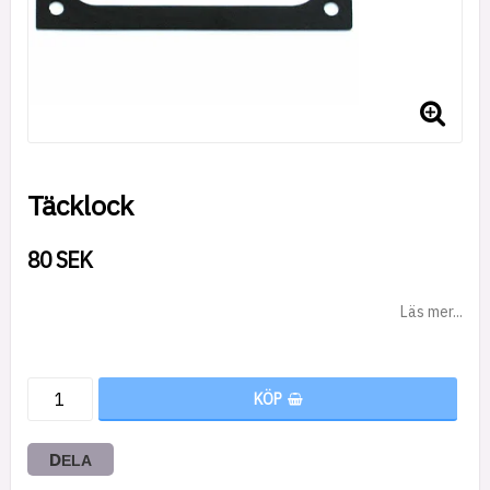
Täcklock
80 SEK
Läs mer...
KÖP
DELA