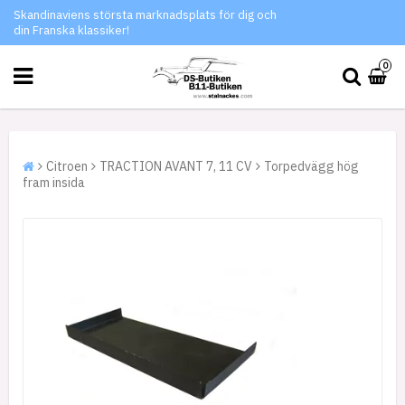
Skandinaviens största marknadsplats för dig och
din Franska klassiker!
0
Citroen
TRACTION AVANT 7, 11 CV
Torpedvägg hög
fram insida