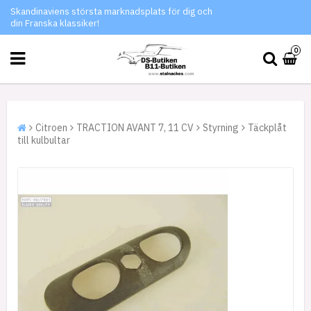
Skandinaviens största marknadsplats för dig och
din Franska klassiker!
0
Citroen
TRACTION AVANT 7, 11 CV
Styrning
Täckplåt
till kulbultar