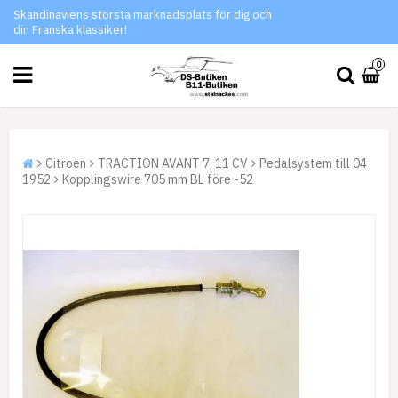
Skandinaviens största marknadsplats för dig och
din Franska klassiker!
0
Citroen
TRACTION AVANT 7, 11 CV
Pedalsystem till 04
1952
Kopplingswire 705 mm BL före -52