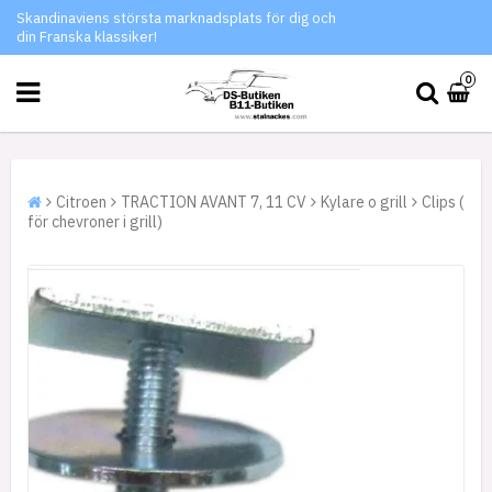
Skandinaviens största marknadsplats för dig och
din Franska klassiker!
0
Citroen
TRACTION AVANT 7, 11 CV
Kylare o grill
Clips (
för chevroner i grill)