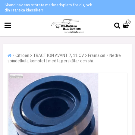
Skandinaviens största marknadsplats för dig och
din Franska klassiker!
0
Citroen
TRACTION AVANT 7, 11 CV
Framaxel
Nedre
spindelkula komplett med lagerskålar och shi...