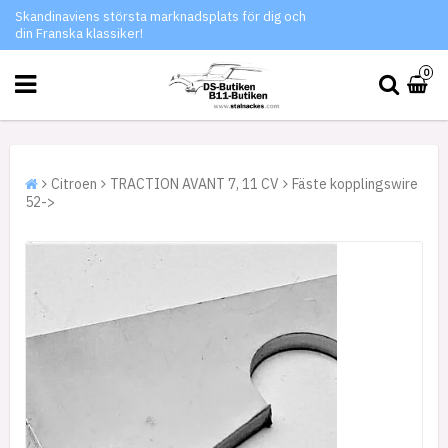
Skandinaviens största marknadsplats för dig och
din Franska klassiker!
0
Citroen
TRACTION AVANT 7, 11 CV
Fäste kopplingswire
52->