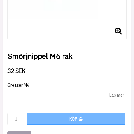
Smörjnippel M6 rak
32 SEK
Greaser M6
Läs mer...
KÖP