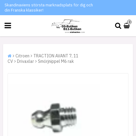
Skandinaviens största marknadsplats för dig och
din Franska klassiker!
0
Citroen
TRACTION AVANT 7, 11
CV
Drivaxlar
Smörjnippel M6 rak