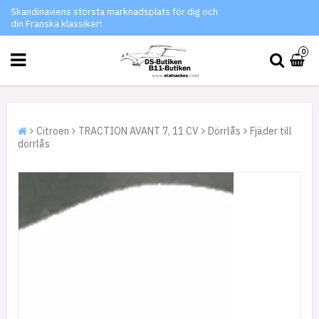
Skandinaviens största marknadsplats för dig och
din Franska klassiker!
0
Citroen
TRACTION AVANT 7, 11 CV
Dörrlås
Fjäder till
dörrlås