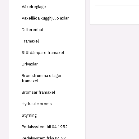
Växelreglage
Växellåda kugghjul o axlar
Differential
Framaxel
Stötdämpare framaxel
Drivaxlar
Bromstrumma o lager
framaxel
Bromsar framaxel
Hydraulic broms
Styrning
Pedalsystem till 04 1952
Pedalsystem från 04 52