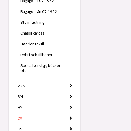
Bagage till 07 1952
Bagage från 07 1952
Stolinfästning
Chassi kaross
Interiör textil
Robri och tillbehör
Specialverktyg, böcker
etc
2 CV
SM
HY
CX
GS