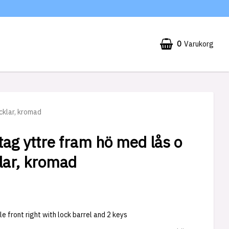
0
Varukorg
cklar, kromad
ag yttre fram hö med lås o
lar, kromad
e front right with lock barrel and 2 keys