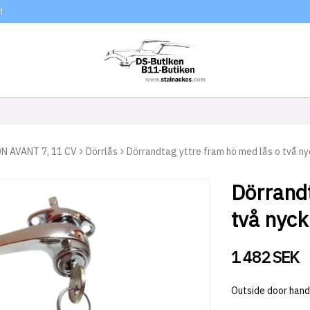
!
N AVANT 7, 11 CV
Dörrlås
Dörrandtag yttre fram hö med lås o två ny
Dörrandt
två nyck
1 482 SEK
Outside door handl