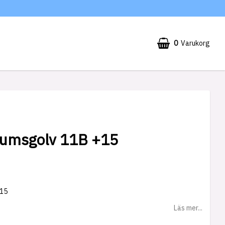
0
Varukorg
Din varukorg är tom
umsgolv 11B +15
15
Läs mer...