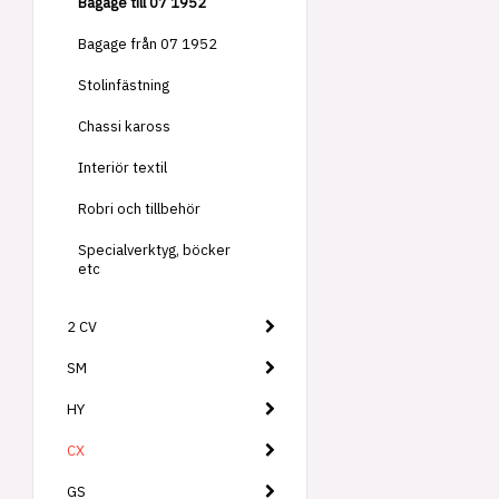
Bagage till 07 1952
Bagage från 07 1952
Stolinfästning
Chassi kaross
Interiör textil
Robri och tillbehör
Specialverktyg, böcker
etc
2 CV
SM
HY
CX
GS