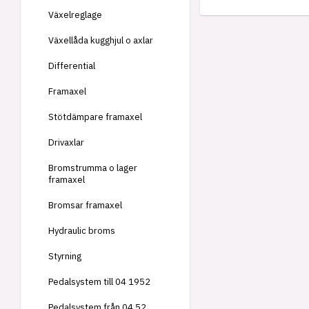
Växelreglage
Växellåda kugghjul o axlar
Differential
Framaxel
Stötdämpare framaxel
Drivaxlar
Bromstrumma o lager
framaxel
Bromsar framaxel
Hydraulic broms
Styrning
Pedalsystem till 04 1952
Pedalsystem från 04 52