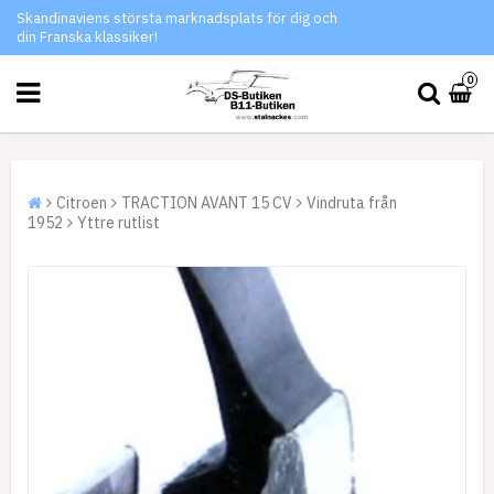
Skandinaviens största marknadsplats för dig och
din Franska klassiker!
0
Citroen
TRACTION AVANT 15 CV
Vindruta från
1952
Yttre rutlist