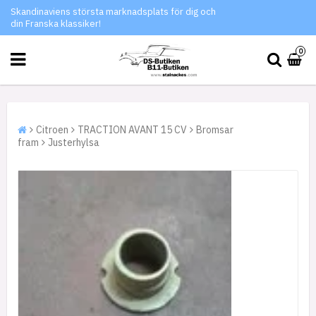
Skandinaviens största marknadsplats för dig och
din Franska klassiker!
0
Citroen
TRACTION AVANT 15 CV
Bromsar
fram
Justerhylsa