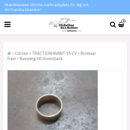
Skandinaviens största marknadsplats för dig och
din Franska klassiker!
0
Citroen
TRACTION AVANT 15 CV
Bromsar
fram
Bussning till bromsback