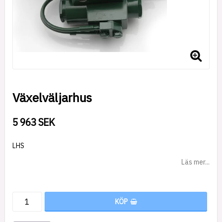
Växelväljarhus
5 963 SEK
LHS
Läs mer...
KÖP