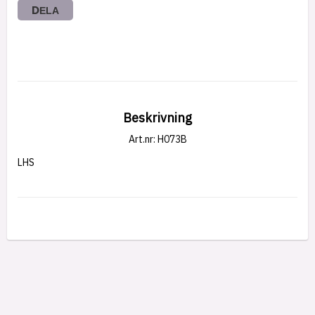
DELA
Beskrivning
Art.nr: H073B
LHS