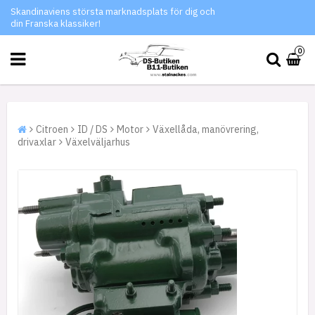
Skandinaviens största marknadsplats för dig och
din Franska klassiker!
0
Citroen
ID / DS
Motor
Växellåda, manövrering,
drivaxlar
Växelväljarhus