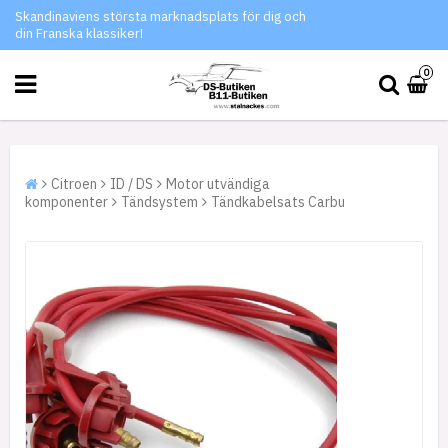
Skandinaviens största marknadsplats för dig och
din Franska klassiker!
0
Citroen
ID / DS
Motor utvändiga
komponenter
Tändsystem
Tändkabelsats Carbu