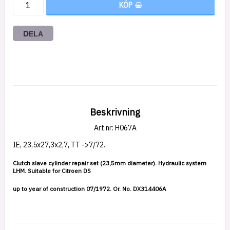
KÖP
DELA
Beskrivning
Art.nr: H067A
IE, 23,5x27,3x2,7, TT ->7/72.
Clutch slave cylinder repair set (23,5mm diameter). Hydraulic system 
LHM. Suitable for Citroen DS
up to year of construction 07/1972. Or. No. DX314406A