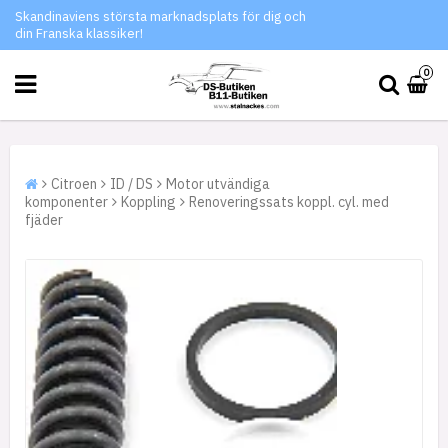
Skandinaviens största marknadsplats för dig och
din Franska klassiker!
0
Citroen
ID / DS
Motor utvändiga
komponenter
Koppling
Renoveringssats koppl. cyl. med
fjäder