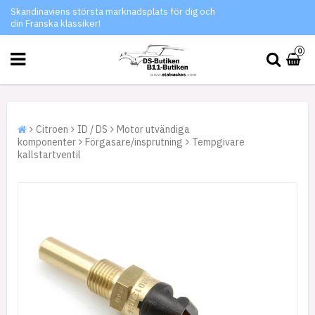
Skandinaviens största marknadsplats för dig och
din Franska klassiker!
0
Citroen
ID / DS
Motor utvändiga
komponenter
Förgasare/insprutning
Tempgivare
kallstartventil