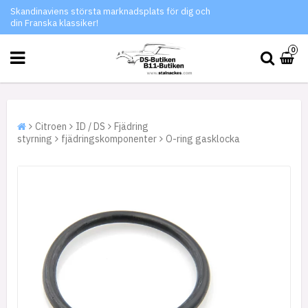
Skandinaviens största marknadsplats för dig och
din Franska klassiker!
0
Citroen
ID / DS
Fjädring
styrning
fjädringskomponenter
O-ring gasklocka