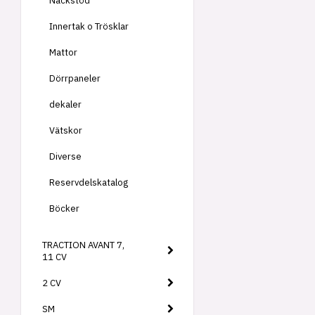
Nackstöd
Innertak o Trösklar
Mattor
Dörrpaneler
dekaler
Vätskor
Diverse
Reservdelskatalog
Böcker
TRACTION AVANT 7,
11 CV
2 CV
SM