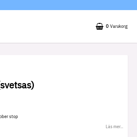
0
Varukorg
(svetsas)
ubber stop
Läs mer...