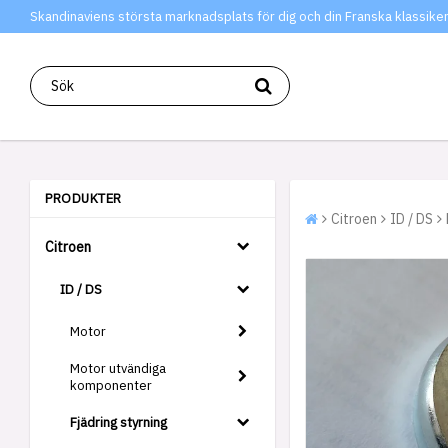
Skandinaviens största marknadsplats för dig och din Franska klassiker
PRODUKTER
Citroen
ID / DS
Citroen
ID / DS
Motor
Motor utvändiga
komponenter
Fjädring styrning