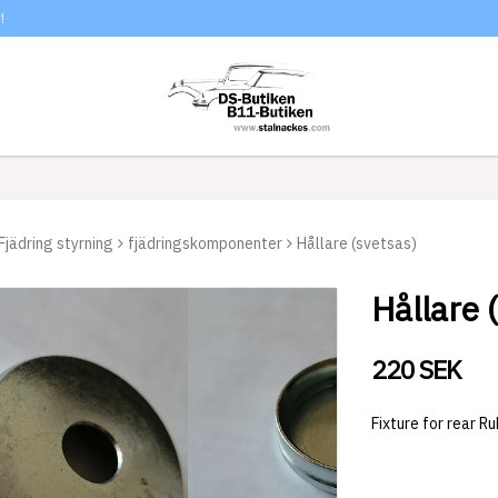
!
Fjädring styrning
fjädringskomponenter
Hållare (svetsas)
Hållare 
220 SEK
Fixture for rear R