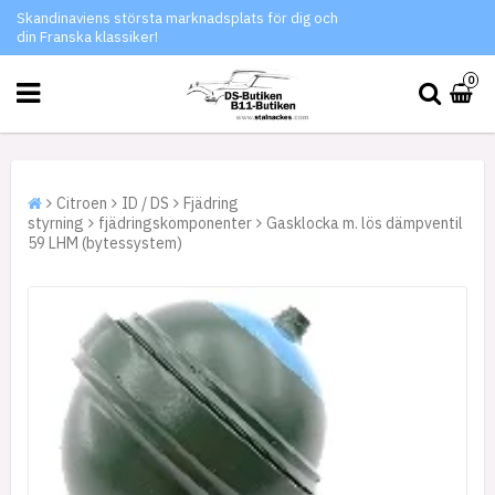
Skandinaviens största marknadsplats för dig och
din Franska klassiker!
0
Citroen
ID / DS
Fjädring
styrning
fjädringskomponenter
Gasklocka m. lös dämpventil
59 LHM (bytessystem)