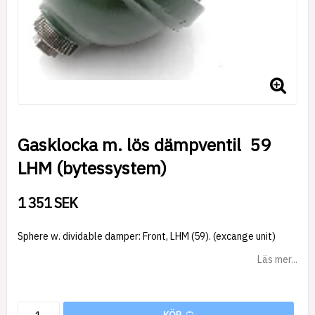
Gasklocka m. lös dämpventil 59
LHM (bytessystem)
1 351 SEK
Sphere w. dividable damper: Front, LHM (59). (excange unit)
Läs mer...