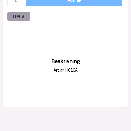
KÖP
DELA
Beskrivning
Art.nr: H010A