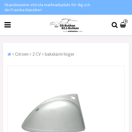
Skandinaviens största marknadsplats för dig och
din Franska klassiker!
0
Citroen
2 CV
bakskärm höger