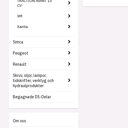
TRACTION AVANT 15
CV
XM
Xantia
Simca
Peugeot
Renault
Skruv, oljor, lampor,
tidskrifter, verktyg och
hydraulprodukter
Begagnade DS-Delar
Om oss