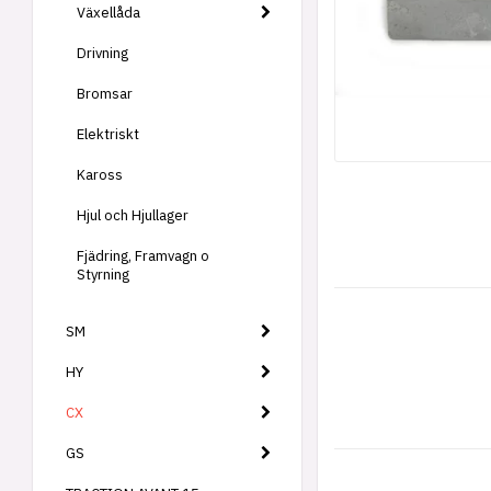
Växellåda
Drivning
Bromsar
Elektriskt
Kaross
Hjul och Hjullager
Fjädring, Framvagn o
Styrning
SM
HY
CX
GS