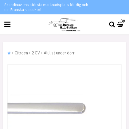
Skandinaviens största marknadsplats för dig och
din Franska klassiker!
0
Citroen
2 CV
Alulist under dörr