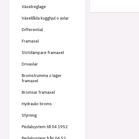
Växelreglage
Växellåda kugghjul o axlar
Differential
Framaxel
Stötdämpare framaxel
Drivaxlar
Bromstrumma o lager
framaxel
Bromsar framaxel
Hydraulic broms
Styrning
Pedalsystem till 04 1952
Pedalsystem från 04 52