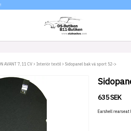
!
N AVANT 7, 11 CV
Interiör textil
Sidopanel bak vä sport 52->
Sidopane
635 SEK
Earshell rearseat 