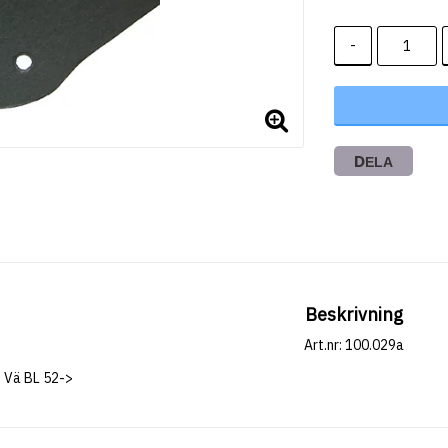
-
DELA
Beskrivning
Art.nr: 100.029a
Vä BL 52->