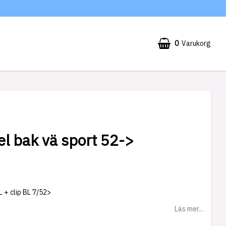
0
Varukorg
l bak vä sport 52->
L + clip BL 7/52>
Läs mer...