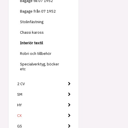
Bagage till 07 1952
Bagage från 07 1952
Stolinfästning
Chassi kaross
Interiör textil
Robri och tillbehör
Specialverktyg, böcker
etc
2 CV
SM
HY
CX
GS