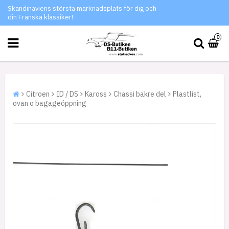
Skandinaviens största marknadsplats för dig och
din Franska klassiker!
0
Citroen
ID / DS
Kaross
Chassi bakre del
Plastlist,
ovan o bagageöppning