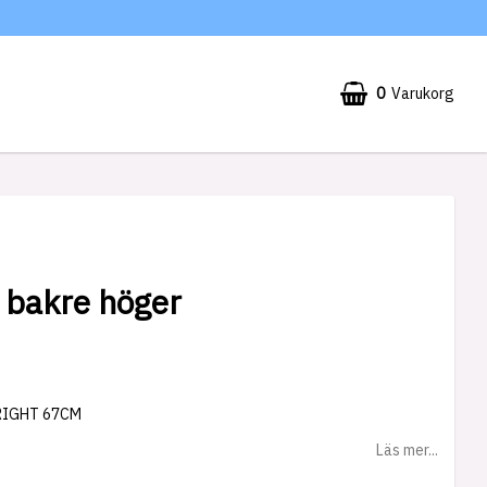
0
Varukorg
 bakre höger
 RIGHT 67CM
Läs mer...