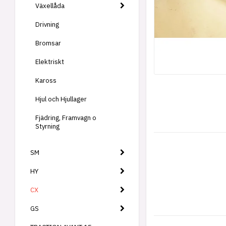
Växellåda
Drivning
Bromsar
Elektriskt
Kaross
Hjul och Hjullager
Fjädring, Framvagn o
Styrning
SM
HY
CX
GS