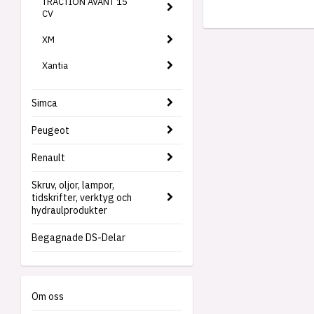
TRACTION AVANT 15
CV
XM
Xantia
Simca
Peugeot
Renault
Skruv, oljor, lampor,
tidskrifter, verktyg och
hydraulprodukter
Begagnade DS-Delar
Om oss