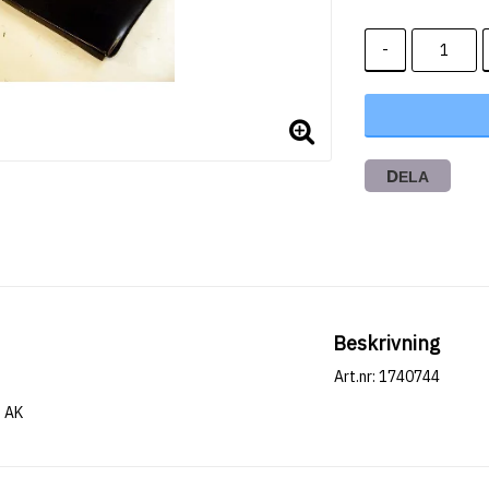
-
DELA
Beskrivning
Art.nr: 1740744
AK