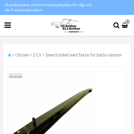
Skandinaviens största marknadsplats för dig och
din Franska klassiker!
0
Citroen
2 CV
Innertröskel med fäste för bälte vänster